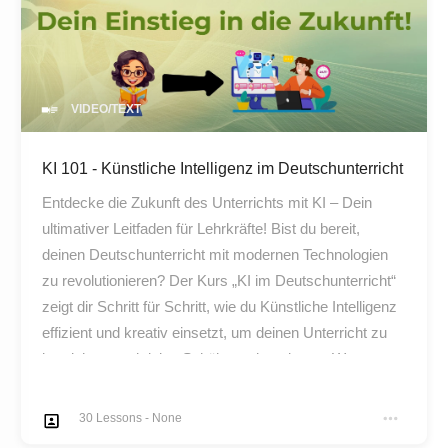
VIDEO/TEXT
KI 101 - Künstliche Intelligenz im Deutschunterricht
Entdecke die Zukunft des Unterrichts mit KI – Dein
ultimativer Leitfaden für Lehrkräfte! Bist du bereit,
deinen Deutschunterricht mit modernen Technologien
zu revolutionieren? Der Kurs „KI im Deutschunterricht“
zeigt dir Schritt für Schritt, wie du Künstliche Intelligenz
effizient und kreativ einsetzt, um deinen Unterricht zu
bereichern und deine Schüler zu begeistern. Warum
dieser Kurs perfekt für dich ist: Praxisorientiert:
Erfahre, wie du Tools wie ChatGPT, DeepL und
30
Lessons
-
None
LanguageTool direkt im Unterricht einsetzt.