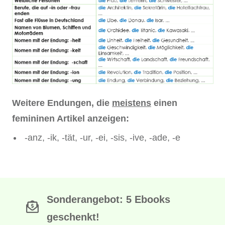
Weitere Endungen, die
meistens
einen
femininen Artikel anzeigen:
-anz, -ik, -tät, -ur, -ei, -sis, -ive, -ade, -e
Sonderangebot: 5 Ebooks
geschenkt!