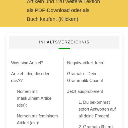
Artikeln und 120 weitere Lektion
als PDF-Download oder als
Buch kaufen. (Klicken)
INHALTSVERZEICHNIS
Was sind Artikel?
Negativartikel „kein“
Artikel - der, die oder
Gramato - Dein
das??
Grammatik Coach!
Nomen mit
Jetzt ausprobieren!
maskulinem Artikel
1. Du bekommst
(der):
sofort Antworten auf
Nomen mit femininem
all deine Fragen!
Artikel (die):
2. Gramato übt mit