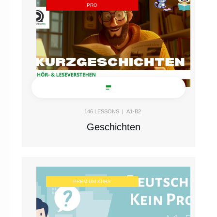
PRO
146
LESSONS |
A1-B2
Geschichten
PREMIUM KURS