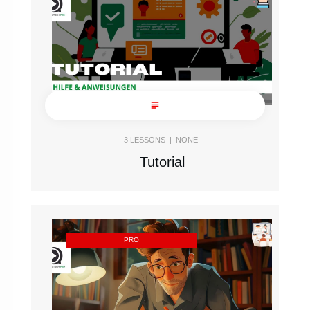
3
LESSONS |
NONE
Tutorial
PRO