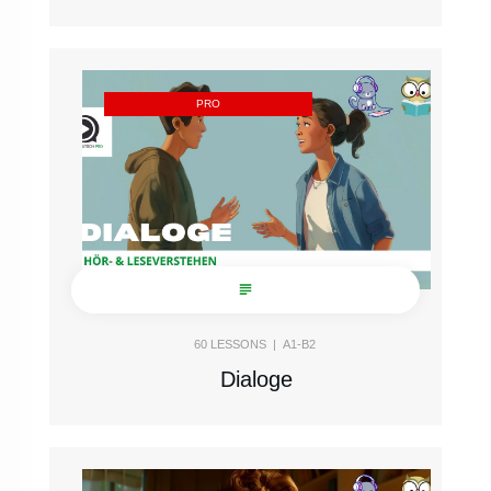
PRO
60
LESSONS |
A1-B2
Dialoge