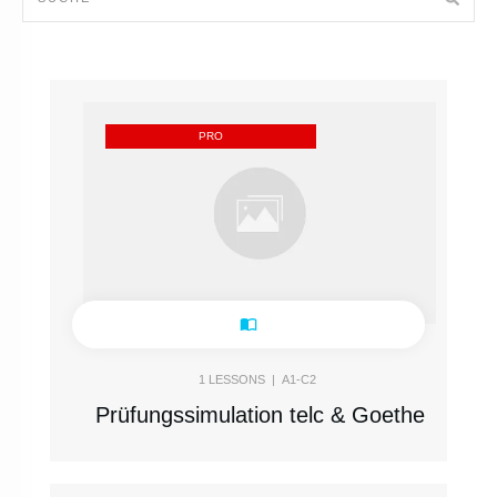
PRO
1
LESSONS |
A1-C2
Prüfungssimulation telc & Goethe