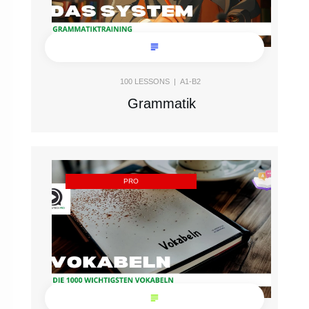
100
LESSONS |
A1-B2
Grammatik
PRO