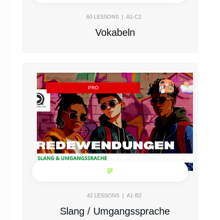
60
LESSONS |
A1-C2
Vokabeln
PRO
42
LESSONS |
A1-B2
Slang / Umgangssprache