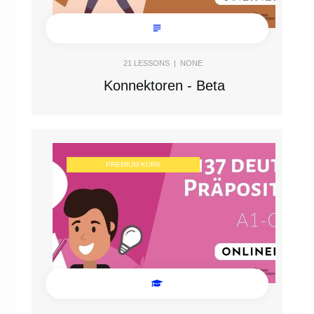
21
LESSONS |
NONE
Konnektoren - Beta
PREMIUM KURS