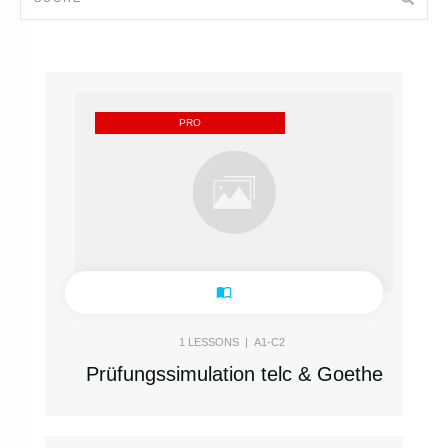
PRO
1
LESSONS |
A1-C2
Prüfungssimulation telc & Goethe