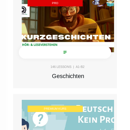
PRO
146
LESSONS |
A1-B2
Geschichten
PREMIUM KURS