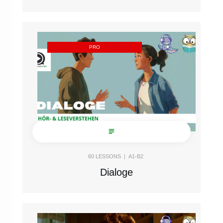
PRO
60
LESSONS |
A1-B2
Dialoge