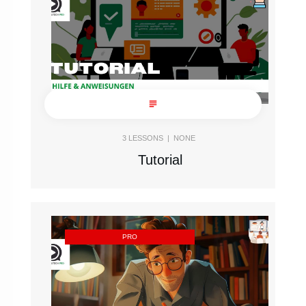
3
LESSONS |
NONE
Tutorial
PRO