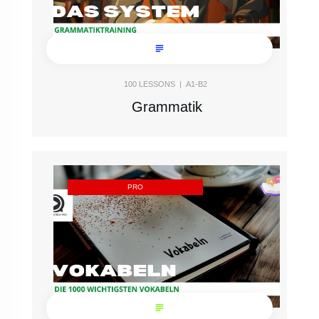
100
LESSONS |
A1-B2
Grammatik
PRO