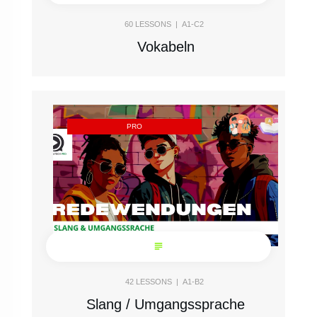
60
LESSONS |
A1-C2
Vokabeln
PRO
42
LESSONS |
A1-B2
Slang / Umgangssprache