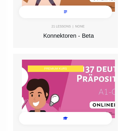
21
LESSONS |
NONE
Konnektoren - Beta
PREMIUM KURS