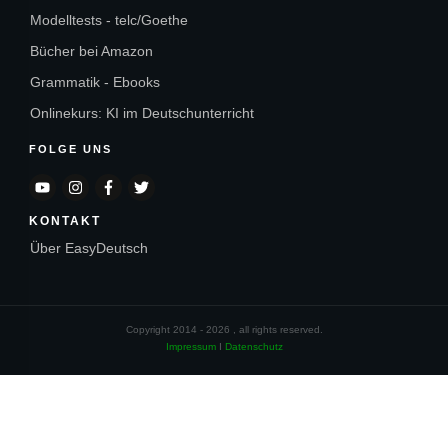
Modelltests - telc/Goethe
Bücher bei Amazon
Grammatik - Ebooks
Onlinekurs: KI im Deutschunterricht
FOLGE UNS
KONTAKT
Über EasyDeutsch
Copyright 2014 -
2026
, all rights reserved.
Impressum
I
Datenschutz
Sitzung abgelaufen