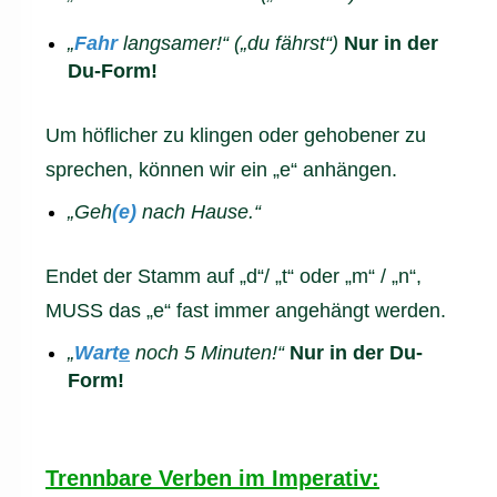
„
Fahr
langsamer!“ („du fährst“)
Nur in der
Du-Form!
Um höflicher zu klingen oder gehobener zu
sprechen, können wir ein „e“ anhängen.
„Geh
(e)
nach Hause.“
Endet der Stamm auf „d“/ „t“ oder „m“ / „n“,
MUSS das „e“ fast immer angehängt werden.
„
Wart
e
noch 5 Minuten!“
Nur in der Du-
Form!
Trennbare Verben im Imperativ: