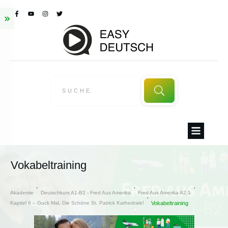
Vokabeltraining
Akademie
Deutschkurs A1-B2 - Fred Aus Amerika
Fred Aus Amerika A2.1
Kapitel 6 – Guck Mal, Die Schöne St. Patrick Kathedrale!
Vokabeltraining