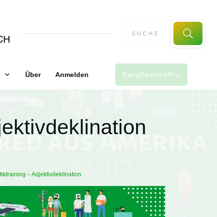
Über
Anmelden
EasyDeutschPro
ektivdeklination
ktraining – Adjektivdeklination