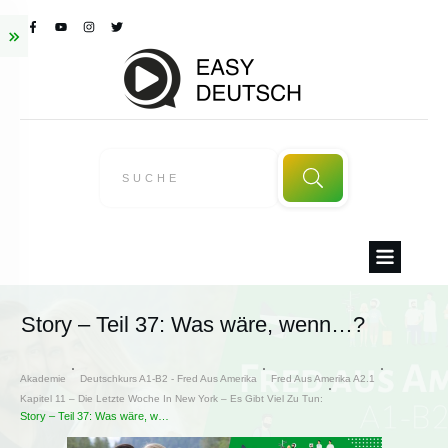
Story – Teil 37: Was wäre, wenn…?
Akademie
Deutschkurs A1-B2 - Fred Aus Amerika
Fred Aus Amerika A2.1
Kapitel 11 – Die Letzte Woche In New York – Es Gibt Viel Zu Tun:
Story – Teil 37: Was wäre, wenn…?