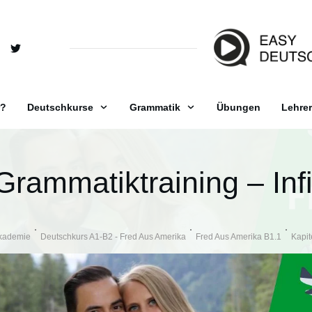
r?
Deutschkurse
Grammatik
Übungen
Lehrer
Grammatiktraining – Infi
kademie
Deutschkurs A1-B2 - Fred Aus Amerika
Fred Aus Amerika B1.1
Kapit