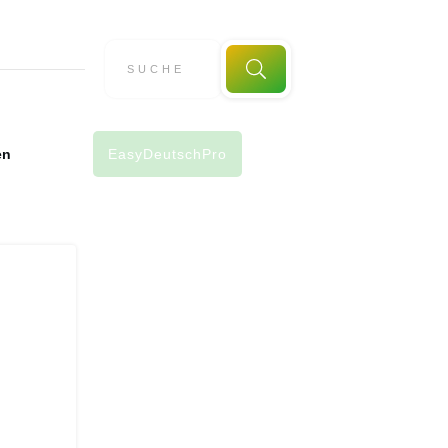
en
EasyDeutschPro