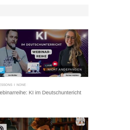
NICHT ANGEFANGEN
ESSONS I
NONE
binarreihe: KI im Deutschuntericht