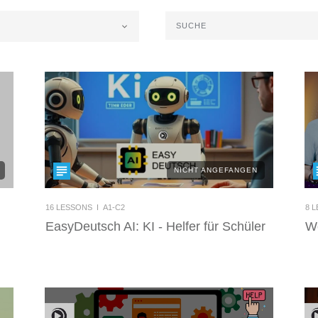
NICHT ANGEFANGEN
16
LESSONS I
A1-C2
8
L
EasyDeutsch AI: KI - Helfer für Schüler
We