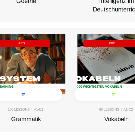
Goethe
Intelligenz im
Deutschunterric
PRO
PRO
100
LESSONS |
A1-B2
60
LESSONS |
A1-C2
Grammatik
Vokabeln