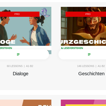
PRO
PRO
60
LESSONS |
A1-B2
146
LESSONS |
A1-B2
Dialoge
Geschichten