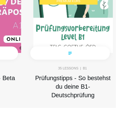
PREMIUM KURS
35
LESSONS |
B1
- Beta
Prüfungstipps - So bestehst
du deine B1-
Deutschprüfung