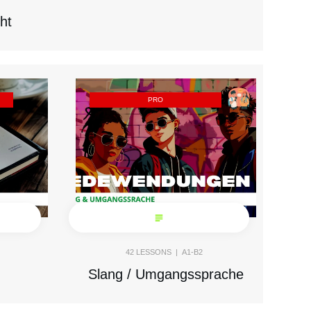
ht
PRO
42
LESSONS |
A1-B2
Slang / Umgangssprache