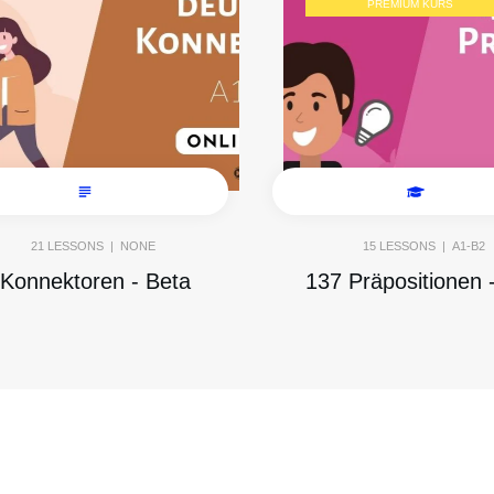
PREMIUM KURS
21
LESSONS |
NONE
15
LESSONS |
A1-B2
Konnektoren - Beta
137 Präpositionen 