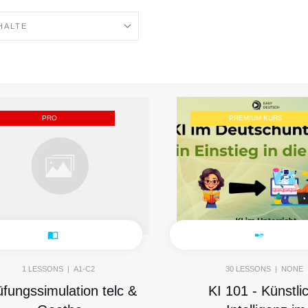
HALTE
PRO
PREMIUM KURS
1
LESSONS |
A1-C2
30
LESSONS |
NONE
üfungssimulation telc &
KI 101 - Künstli