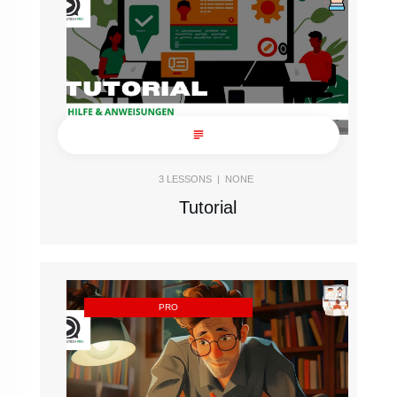
3
LESSONS |
NONE
Tutorial
PRO