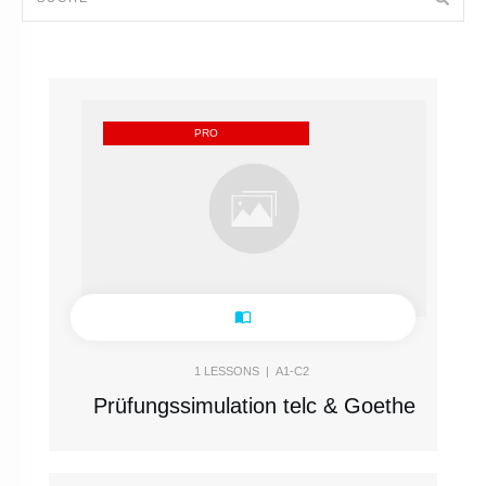
PRO
1
LESSONS |
A1-C2
Prüfungssimulation telc & Goethe