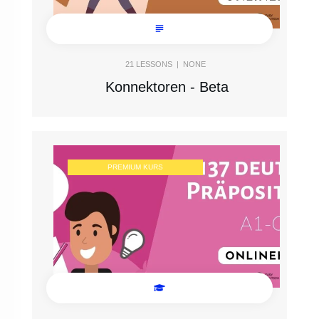
21
LESSONS |
NONE
Konnektoren - Beta
PREMIUM KURS