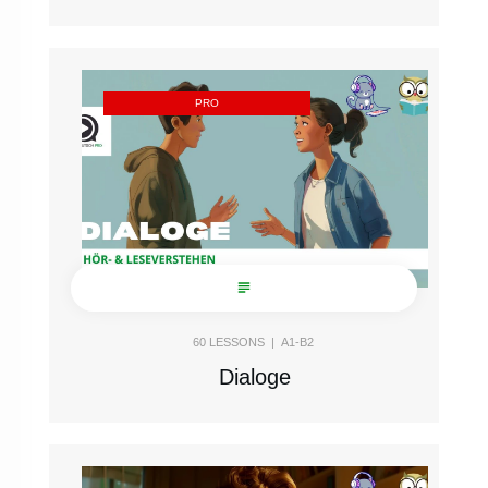
PRO
60
LESSONS |
A1-B2
Dialoge