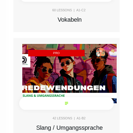
60
LESSONS |
A1-C2
Vokabeln
PRO
42
LESSONS |
A1-B2
Slang / Umgangssprache