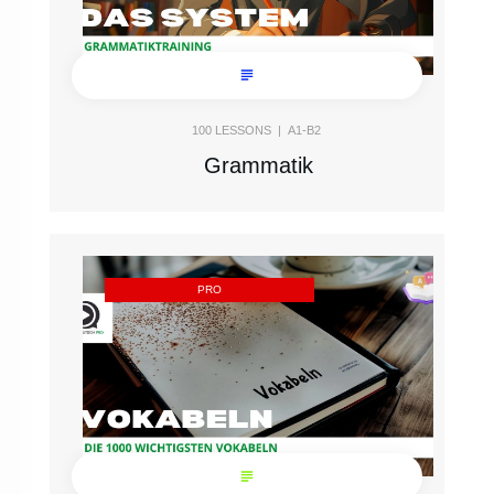
100
LESSONS |
A1-B2
Grammatik
PRO