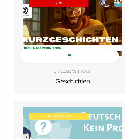
PRO
146
LESSONS |
A1-B2
Geschichten
PREMIUM KURS