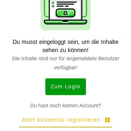
Du musst eingeloggt sein, um die Inhalte
sehen zu können!
Die Inhalte sind nur für angemeldete Benutzer
verfügbar!
Zum Login
Du hast noch keinen Account?
Jetzt kostenlos registrieren