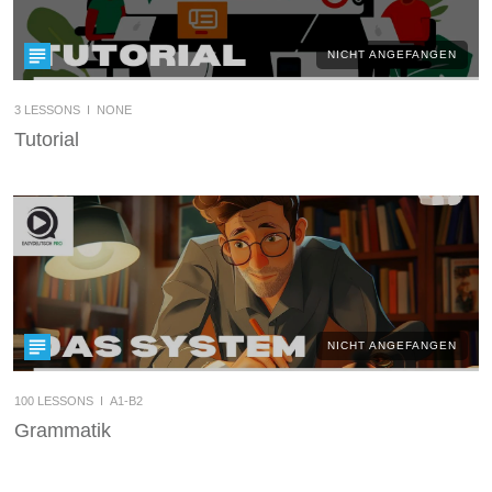
NICHT ANGEFANGEN
3
LESSONS I
NONE
Tutorial
NICHT ANGEFANGEN
100
LESSONS I
A1-B2
Grammatik