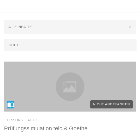
ALLE INHALTE
NICHT ANGEFANGEN
1
LESSONS I
A1-C2
Prüfungssimulation telc & Goethe