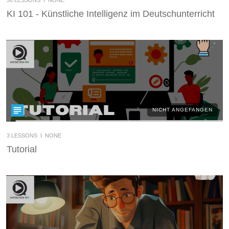
30
LESSONS I
NONE
KI 101 - Künstliche Intelligenz im Deutschunterricht
NICHT ANGEFANGEN
3
LESSONS I
NONE
Tutorial