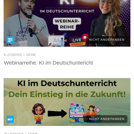
NICHT ANGEFANGEN
8
LESSONS I
NONE
Webinarreihe: KI im Deutschuntericht
NICHT ANGEFANGEN