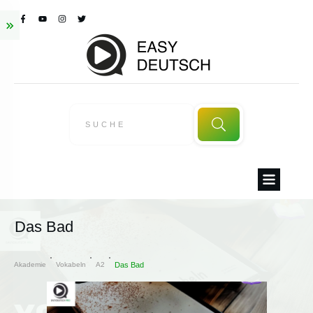
Das Bad
Akademie
Vokabeln
A2
Das Bad