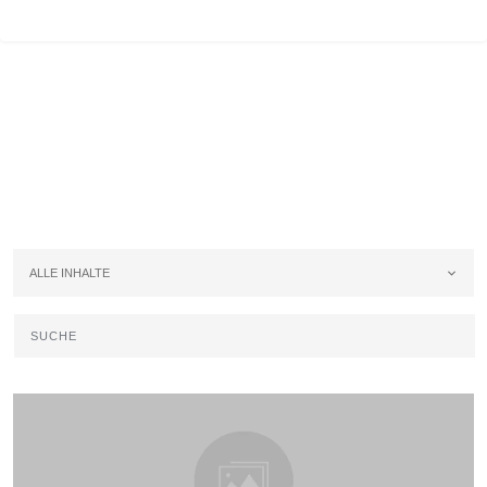
ALLE INHALTE