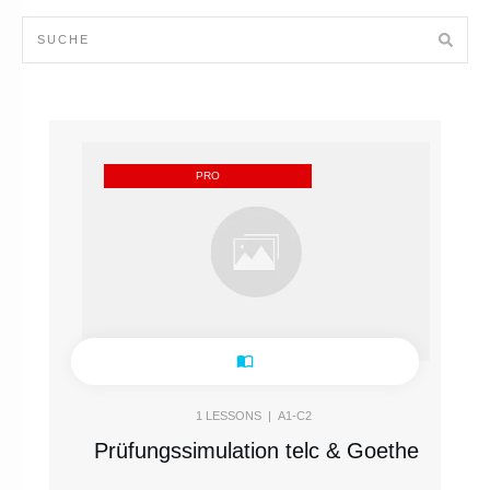
PRO
1
LESSONS |
A1-C2
Prüfungssimulation telc & Goethe