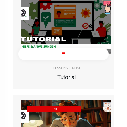
3
LESSONS |
NONE
Tutorial
PRO