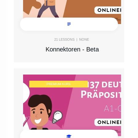
21
LESSONS |
NONE
Konnektoren - Beta
PREMIUM KURS