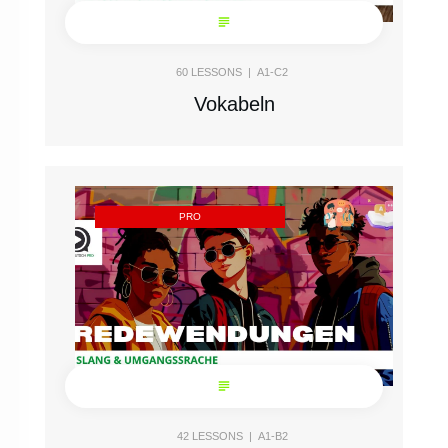
60
LESSONS |
A1-C2
Vokabeln
PRO
42
LESSONS |
A1-B2