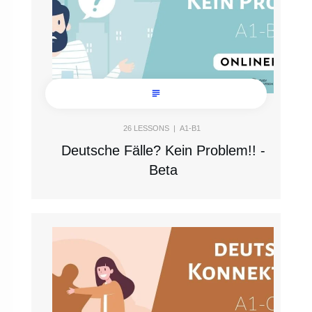
26
LESSONS |
A1-B1
Deutsche Fälle? Kein Problem!! -
Beta