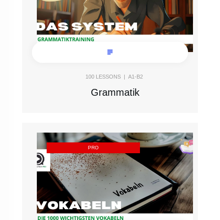
100
LESSONS |
A1-B2
Grammatik
PRO