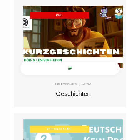
PRO
146
LESSONS |
A1-B2
Geschichten
PREMIUM KURS