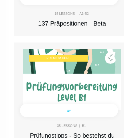
15
LESSONS |
A1-B2
137 Präpositionen - Beta
PREMIUM KURS
35
LESSONS |
B1
Prüfungstipps - So bestehst du