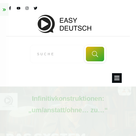
Infinitivkonstruktionen:
„um/anstatt/ohne… zu…“