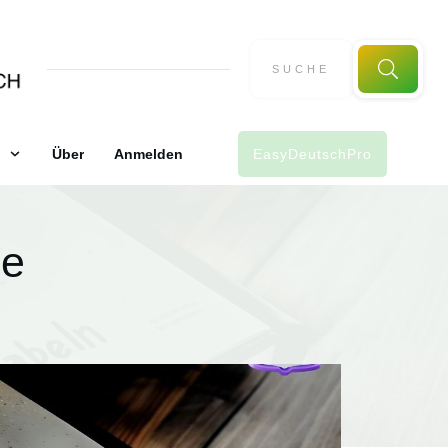
Über
Anmelden
EasyDeutschPro
be