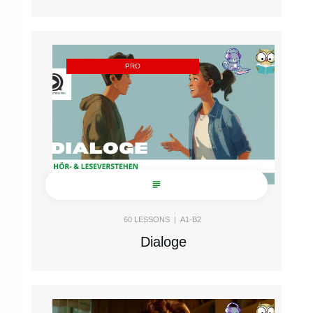
PRO
60
LESSONS |
A1-B2
Dialoge