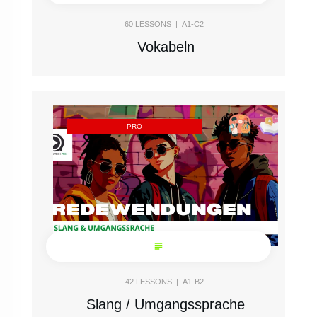
60
LESSONS |
A1-C2
Vokabeln
PRO
42
LESSONS |
A1-B2
Slang / Umgangssprache