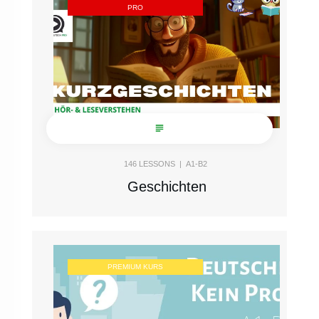
PRO
146
LESSONS |
A1-B2
Geschichten
PREMIUM KURS