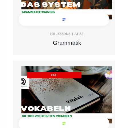
100
LESSONS |
A1-B2
Grammatik
PRO