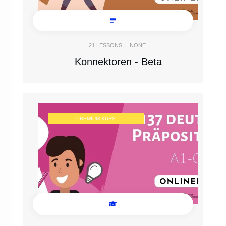
21
LESSONS |
NONE
Konnektoren - Beta
PREMIUM KURS