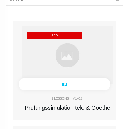
PRO
1
LESSONS |
A1-C2
Prüfungssimulation telc & Goethe