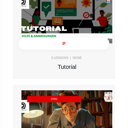
3
LESSONS |
NONE
Tutorial
PRO