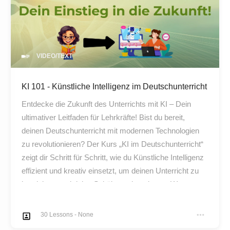
VIDEO/TEXT
KI 101 - Künstliche Intelligenz im Deutschunterricht
Entdecke die Zukunft des Unterrichts mit KI – Dein
ultimativer Leitfaden für Lehrkräfte! Bist du bereit,
deinen Deutschunterricht mit modernen Technologien
zu revolutionieren? Der Kurs „KI im Deutschunterricht“
zeigt dir Schritt für Schritt, wie du Künstliche Intelligenz
effizient und kreativ einsetzt, um deinen Unterricht zu
bereichern und deine Schüler zu begeistern. Warum
dieser Kurs perfekt für dich ist: Praxisorientiert:
Erfahre, wie du Tools wie ChatGPT, DeepL und
30
Lessons
-
None
LanguageTool direkt im Unterricht einsetzt.