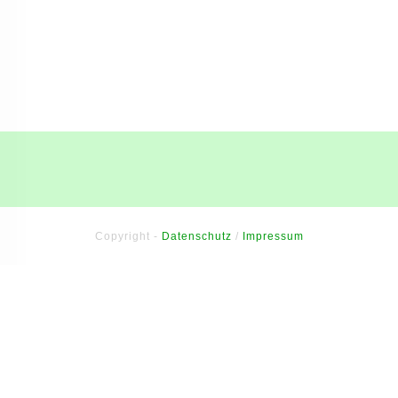
Copyright -
Datenschutz
/
Impressum
Sitzung abgelaufen
Bitte melde dich erneut an.
Die Anmeldeseite wird sich in
einem neuen Tab öffnen. Nach dem Anmelden kannst du den
Tab schließen und zu dieser Seite zurückkehren.