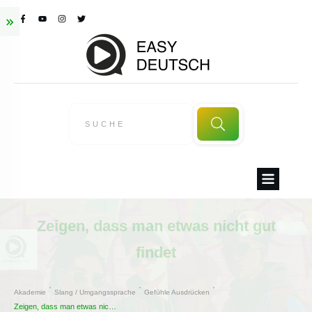
Zeigen, dass man etwas nicht gut
findet
Akademie
Slang / Umgangssprache
Gefühle Ausdrücken
Zeigen, dass man etwas nicht gut findet