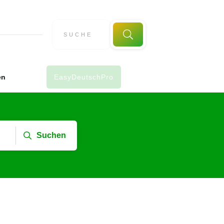
en
EasyDeutschPro
Suchen