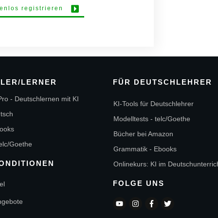
tenlos registrieren
ÜLER/LERNER
FÜR DEUTSCHLEHRER
ro - Deutschlernen mit KI
KI-Tools für Deutschlehrer
utsch
Modelltests - telc/Goethe
ooks
Bücher bei Amazon
telc/Goethe
Grammatik - Ebooks
ONDITIONEN
Onlinekurs: KI im Deutschunterric
FOLGE UNS
el
ngebote