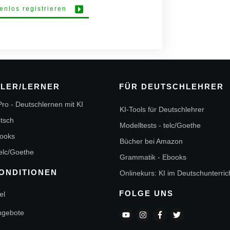
tenlos registrieren
ÜLER/LERNER
FÜR DEUTSCHLEHRER
ro - Deutschlernen mit KI
KI-Tools für Deutschlehrer
utsch
Modelltests - telc/Goethe
ooks
Bücher bei Amazon
telc/Goethe
Grammatik - Ebooks
ONDITIONEN
Onlinekurs: KI im Deutschunterric
FOLGE UNS
el
ngebote