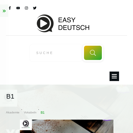
B1
Akademie
Vokabeln
B1