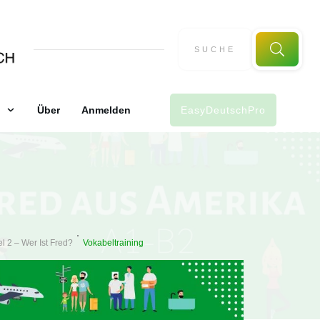
Über
Anmelden
EasyDeutschPro
el 2 – Wer Ist Fred?
Vokabeltraining