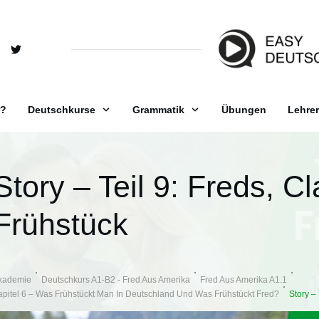
r?
Deutschkurse
Grammatik
Übungen
Lehrer
Story – Teil 9: Freds, 
Frühstück
kademie
Deutschkurs A1-B2 - Fred Aus Amerika
Fred Aus Amerika A1.1
apitel 6 – Was Frühstückt Man In Deutschland Und Was Frühstückt Fred?
Story –