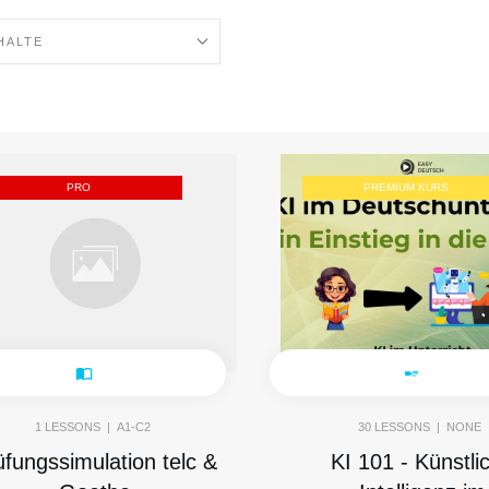
HALTE
PRO
PREMIUM KURS
1
LESSONS |
A1-C2
30
LESSONS |
NONE
üfungssimulation telc &
KI 101 - Künstli