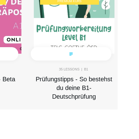
PREMIUM KURS
35
LESSONS |
B1
- Beta
Prüfungstipps - So bestehst
du deine B1-
Deutschprüfung