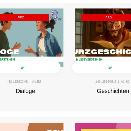
PRO
PRO
60
LESSONS |
A1-B2
146
LESSONS |
A1-B2
Dialoge
Geschichten