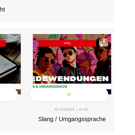
ht
PRO
42
LESSONS |
A1-B2
Slang / Umgangssprache