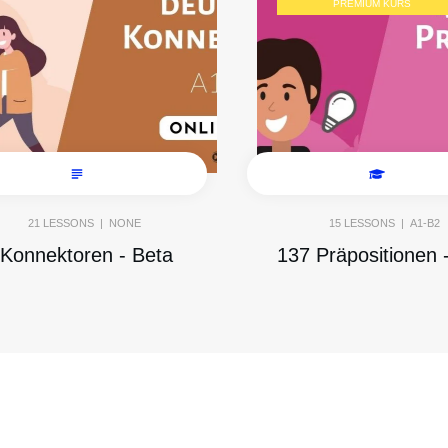
PREMIUM KURS
21
LESSONS |
NONE
15
LESSONS |
A1-B2
Konnektoren - Beta
137 Präpositionen 