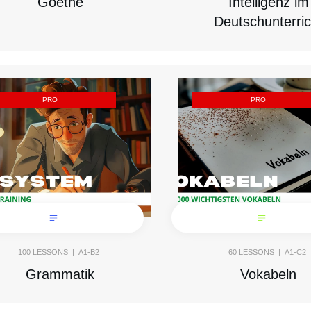
Goethe
Intelligenz im
Deutschunterric
PRO
PRO
100
LESSONS |
A1-B2
60
LESSONS |
A1-C2
Grammatik
Vokabeln