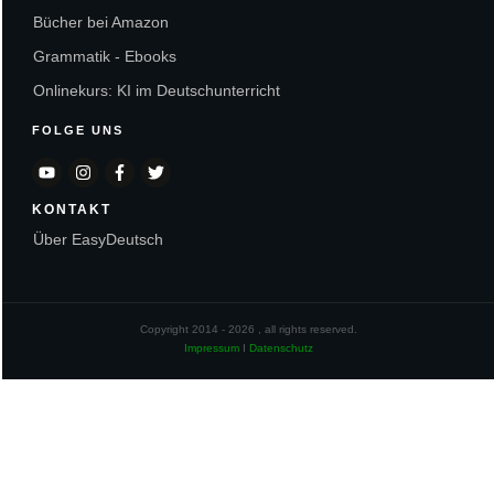
Bücher bei Amazon
Grammatik - Ebooks
Onlinekurs: KI im Deutschunterricht
FOLGE UNS
KONTAKT
Über EasyDeutsch
Copyright 2014 -
2026
, all rights reserved.
Impressum
I
Datenschutz
Sitzung abgelaufen
Bitte melde dich erneut an.
Die Anmeldeseite wird sich