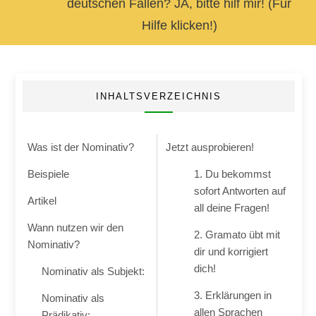
deutschen Fällen? JA, bitte hilf mir! (Für
Hilfe klicken!)
INHALTSVERZEICHNIS
Was ist der Nominativ?
Jetzt ausprobieren!
Beispiele
1. Du bekommst
sofort Antworten auf
Artikel
all deine Fragen!
Wann nutzen wir den
2. Gramato übt mit
Nominativ?
dir und korrigiert
dich!
Nominativ als Subjekt:
3. Erklärungen in
Nominativ als
allen Sprachen
Prädikativ: