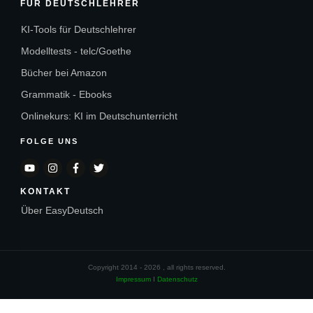
FÜR DEUTSCHLEHRER
KI-Tools für Deutschlehrer
Modelltests - telc/Goethe
Bücher bei Amazon
Grammatik - Ebooks
Onlinekurs: KI im Deutschunterricht
FOLGE UNS
KONTAKT
Über EasyDeutsch
Copyright 2014 -
2026
, all rights reserved.
Impressum
I
Datenschutz