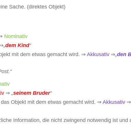
ine Sache. (direktes Objekt)
 ⇒
Nominativ
⇒
„
dem Kind
“
s Objekt mit dem etwas gemacht wird. ⇒
Akkusativ
⇒
„
den B
ost.“
ativ
iv
⇒
„
seinem Bruder
“
t, das Objekt mit dem etwas gemacht wird. ⇒
Akkusativ
zliche Information, die nicht zwingend notwendig ist und