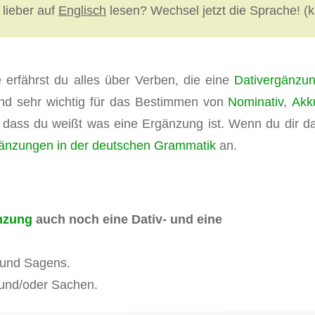
lieber auf
Englisch
lesen? Wechsel jetzt die Sprache! (k
e erfährst du alles über Verben, die eine
Dativergänzu
nd sehr wichtig für das Bestimmen von
Nominativ
,
Akk
g, dass du weißt was eine Ergänzung ist. Wenn du dir d
änzungen in der deutschen Grammatik
an.
nzung
auch noch eine Dativ- und eine
 und Sagens.
 und/oder Sachen.