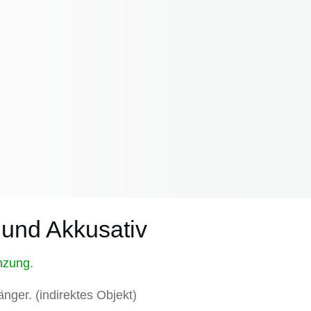
 und Akkusativ
nzung
.
nger. (indirektes Objekt)