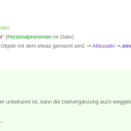
ativ
r
“ (
Personalpronomen
im Dativ)
das Objekt mit dem etwas gemacht wird. ⇒
Akkusativ
⇒
„
ein
der unbekannt ist, kann die Dativergänzung auch wegge
“