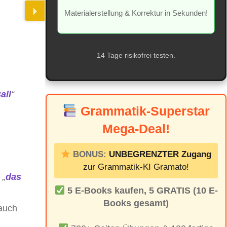
Materialerstellung & Korrektur in Sekunden!
14 Tage risikofrei testen.
all
“
Grammatik-Superstar
Mega-Deal!
BONUS:
UNBEGRENZTER Zugang
zur Grammatik-KI Gramato!
⇒
„
das
5 E-Books kaufen, 5 GRATIS (10 E-
Books gesamt)
 auch