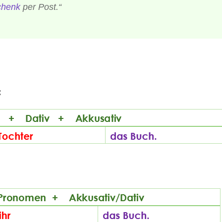
chenk
per Post.“
: